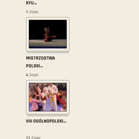
KYU
…
1
Zdjęć
MISTRZOSTWA
POLSKI
…
4
Zdjęć
VIII OGÓLNOPOLSKI
…
11
Zdjęć