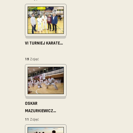
VI TURNIEJ KARATE
…
15
Zdjęć
OSKAR
MAZURKIEWICZ
…
11
Zdjęć