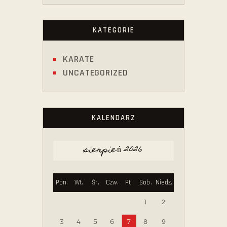
KATEGORIE
KARATE
UNCATEGORIZED
KALENDARZ
sierpień 2026
Pon.
Wt.
Śr.
Czw.
Pt.
Sob.
Niedz.
1
2
3
4
5
6
7
8
9