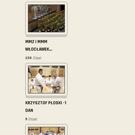
MMZ I MMM
WŁOCŁAWEK
…
236
Zdjęć
KRZYSZTOF PŁOSKI -1
DAN
5
Zdjęć