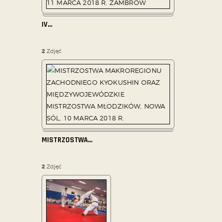
IV
…
2
Zdjęć
MISTRZOSTWA
…
2
Zdjęć