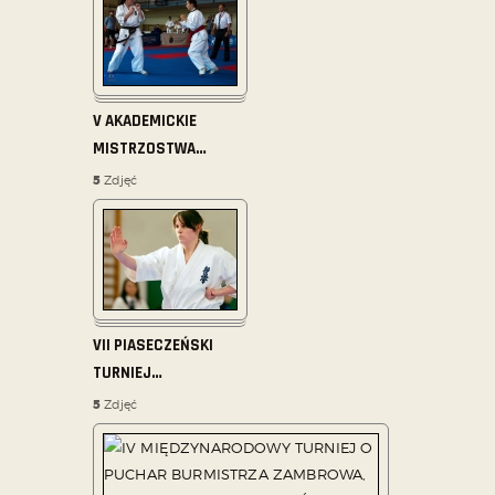
V AKADEMICKIE
MISTRZOSTWA
…
5
Zdjęć
VII PIASECZEŃSKI
TURNIEJ
…
5
Zdjęć