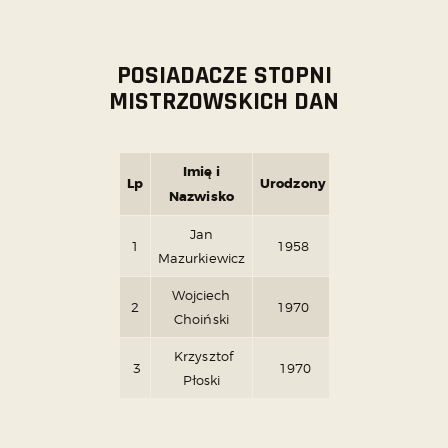
POSIADACZE STOPNI
MISTRZOWSKICH DAN
Imię i
Lp
Urodzony
Stopień
Egza
Nazwisko
Jan
1
1958
5 DAN
Rok 2
Mazurkiewicz
Wojciech
2
1970
1 DAN
Rok 2
Choiński
Krzysztof
Ro
3
1970
1 DAN
Płoski
201