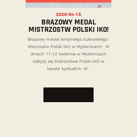
2026-04-15
BRĄZOWY MEDAL
MISTRZOSTW POLSKI IKO!
Brązowy medal Antoniego Sulewskiego
Mistrzostw Polski IKO w Myślenicach! W
dniach 11–12 kwietnia w Myślenicach
odbyły się Mistrzostwa Polski IKO w
karate kyokushin. W…
ZOBACZ WIĘCEJ