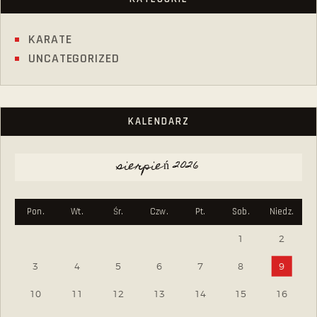
KARATE
UNCATEGORIZED
KALENDARZ
sierpień 2026
Pon.
Wt.
Śr.
Czw.
Pt.
Sob.
Niedz.
1
2
3
4
5
6
7
8
9
10
11
12
13
14
15
16