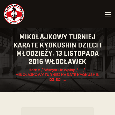
AKTUALNOŚCI
O KLUBIE
KARATE KYOKUSHIN
MIKOŁAJKOWY TURNIEJ
KALENDARZ WYDARZEŃ
KARATE KYOKUSHIN DZIECI I
TRENINGI
MŁODZIEŻY, 13 LISTOPADA
ZAPISY
2016 WŁOCŁAWEK
KONTAKT
Home
Wszystkie wpisy
...
MIKOŁAJKOWY TURNIEJ KARATE KYOKUSHIN
DZIECI I...