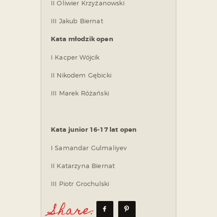
II Oliwier Krzyżanowski
III Jakub Biernat
Kata młodzik open
I Kacper Wójcik
II Nikodem Gębicki
III Marek Różański
Kata junior 16-17 lat open
I Samandar Gulmaliyev
II Katarzyna Biernat
III Piotr Grochulski
Share: