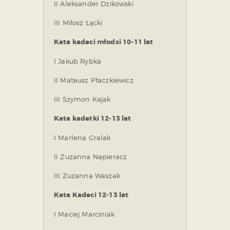
II Aleksander Dzikowski
III Miłosz Łącki
Kata kadeci młodsi 10-11 lat
I Jakub Rybka
II Mateusz Płaczkiewicz
III Szymon Kajak
Kata kadetki 12-13 lat
I Marlena Gralak
II Zuzanna Napieracz
III Zuzanna Waszak
Kata Kadeci 12-13 lat
I Maciej Marciniak