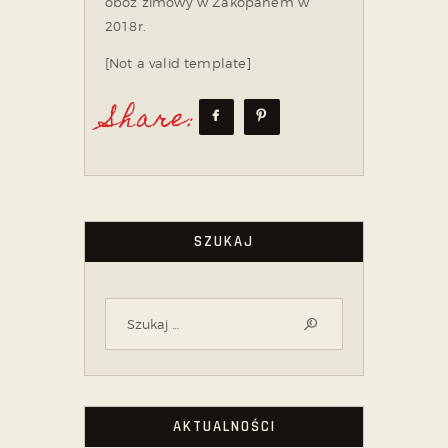
obóz zimowy w Zakopanem w
2018r.
[Not a valid template]
Share:
SZUKAJ
AKTUALNOŚCI