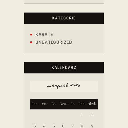
KATEGORIE
KARATE
UNCATEGORIZED
KALENDARZ
sierpień 2026
Pon.
Wt.
Śr.
Czw.
Pt.
Sob.
Niedz.
1
2
3
4
5
6
7
8
9