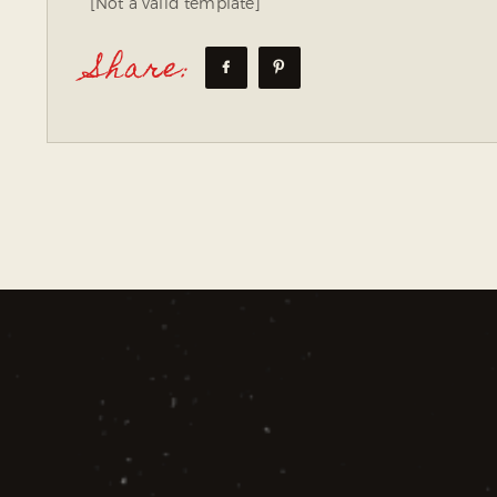
[Not a valid template]
Share: