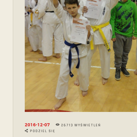
2016-12-07
26713
WYŚWIETLEŃ
PODZIEL SIĘ