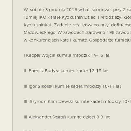
W sobotę 3 grudnia 2016 w hali sportowej przy Zesp
Turniej IKO Karate Kyokushin Dzieci i Młodzieży, kt
Kyokushinkai . Zadanie zrealizowano przy dofinan
Mazowieckiego. W zawodach starowało 198 zawodni
w konkurencjach kata i kumite. Gospodarze turniej
I Kacper Wójcik kumite młodzik 14-15 lat
II Bartosz Budyta kumite kadet 12-13 lat
III Igor Sikorski kumite kadet młodszy 10-11 lat
III Szymon Klimczewski kumite kadet młodszy 10-1
III Aleksander Staroń kumite dzieci 8-9 lat