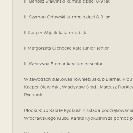
III Bartosz Sławiński kumite dzieci 8-9 lat
III Szymon Orłowski kumite dzieci 8-9 lat
II Kacper Wójcik kata młodzik
II Małgorzata Cichocka kata junior senior
III Katarzyna Biernat kata junior senior
W zawodach startowali również: Jakub Biernat, Piot
Kacper Olewiński, Władysław Grad , Mateusz Florkie
Rycharski.
Płocki Klub Karate Kyokushin składa podziękowani
Włocławskiego Klubu Karate Kyokushin za pomoc pr