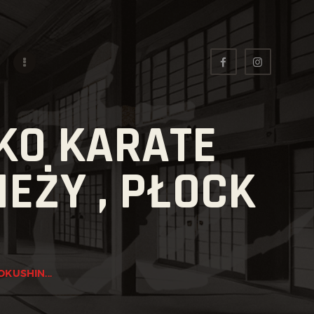
KO KARATE
IEŻY , PŁOCK
KUSHIN...