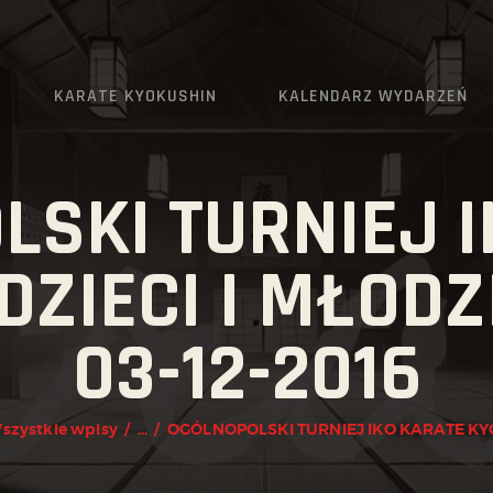
AKTUALNOŚCI
O KLUBIE
KARATE KYOKUSHIN
KALENDARZ WYDARZEŃ
KARATE KYOKUSHIN
KALENDARZ WYDARZEŃ
LSKI TURNIEJ I
TRENINGI
ZIECI I MŁODZ
ZAPISY
03-12-2016
KONTAKT
szystkie wpisy
...
OGÓLNOPOLSKI TURNIEJ IKO KARATE KYO