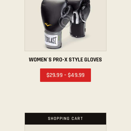
WOMEN`S PRO-X STYLE GLOVES
$
29
.
99
–
$
49
.
99
SHOPPING CART