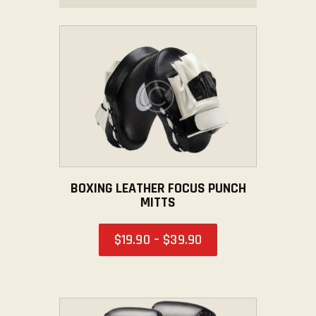
BOXING LEATHER FOCUS PUNCH
MITTS
$
19
.
90
–
$
39
.
90