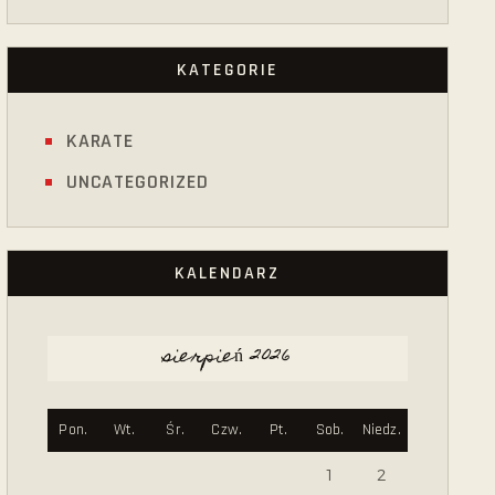
KATEGORIE
KARATE
UNCATEGORIZED
KALENDARZ
sierpień 2026
Pon.
Wt.
Śr.
Czw.
Pt.
Sob.
Niedz.
1
2