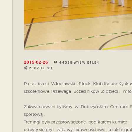
2015-02-26
44098
WYŚWIETLEŃ
PODZIEL SIĘ
Po raz trzeci Włocławski i Płocki Klub Karate Kyo
szkoleniowe. Przewaga uczestników to dzieci i mło
Zakwaterowani byliśmy w Dobrzyńskim Centrum Spor
sportową .
Treningi były przeprowadzone pod kątem kumite i 
odbyły się gry i zabawy sprawnościowe , a także gra