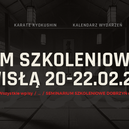
AKTUALNOŚCI
O KLUBIE
KARATE KYOKUSHIN
KALENDARZ WYDARZEŃ
KARATE KYOKUSHIN
KALENDARZ WYDARZEŃ
UM SZKOLENIOW
TRENINGI
ISŁĄ 20-22.02.
ZAPISY
KONTAKT
Wszystkie wpisy
...
SEMINARIUM SZKOLENIOWE DOBRZYŃ n.