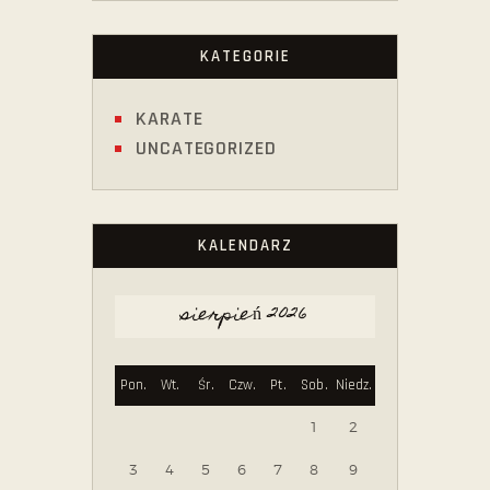
KATEGORIE
KARATE
UNCATEGORIZED
KALENDARZ
sierpień 2026
Pon.
Wt.
Śr.
Czw.
Pt.
Sob.
Niedz.
1
2
3
4
5
6
7
8
9