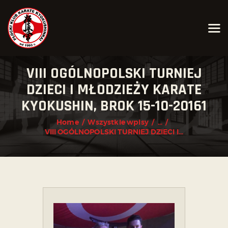
AKTUALNOŚCI
O KLUBIE
KARATE KYOKUSHIN
VIII OGÓLNOPOLSKI TURNIEJ
KALENDARZ WYDARZEŃ
DZIECI I MŁODZIEŻY KARATE
TRENINGI
KYOKUSHIN, BROK 15-10-20161
ZAPISY
Home
Wszystkie wpisy
...
KONTAKT
VIII OGÓLNOPOLSKI TURNIEJ DZIECI I...