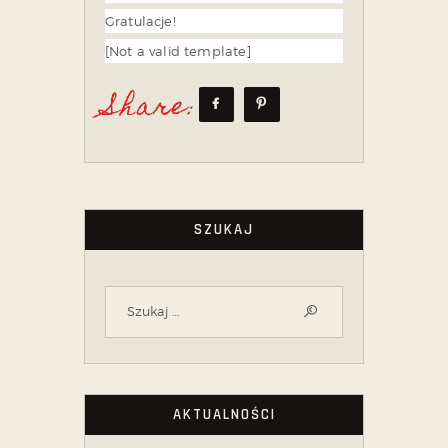
Gratulacje!
[Not a valid template]
Share:
SZUKAJ
AKTUALNOŚCI