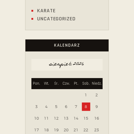
KARATE
UNCATEGORIZED
KALENDARZ
sierpień 2026
Pon.
Wt.
Śr.
Czw.
Pt.
Sob.
Niedz.
1
2
3
4
5
6
7
8
9
10
11
12
13
14
15
16
17
18
19
20
21
22
23