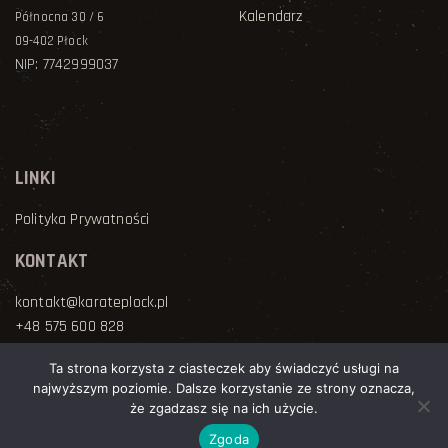
Kalendarz
Północna 30 / 6
09-402 Płock
NIP: 7742999037
LINKI
Polityka Prywatności
KONTAKT
kontakt@karateplock.pl
+48 575 600 828
Ta strona korzysta z ciasteczek aby świadczyć usługi na
najwyższym poziomie. Dalsze korzystanie ze strony oznacza,
Copyright © 2025 Wszelkie prawa zastrzeżone Płocki Klub Karate
że zgadzasz się na ich użycie.
Kyokushinkai | Wykonanie
ODART
Zgoda