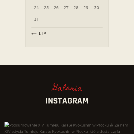
24
25
26
27
28
29
30
31
« LIP
Galeria
INSTAGRAM