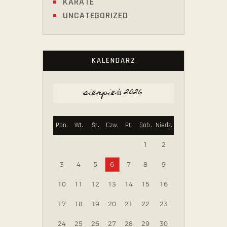
KARATE
UNCATEGORIZED
KALENDARZ
sierpień 2026
Pon.
Wt.
Śr.
Czw.
Pt.
Sob.
Niedz.
1
2
3
4
5
6
7
8
9
10
11
12
13
14
15
16
17
18
19
20
21
22
23
24
25
26
27
28
29
30