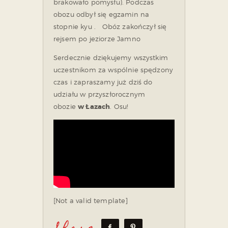
brakowało pomysłu). Podczas
obozu odbył się egzamin na
stopnie kyu . Obóz zakończył się
rejsem po jeziorze Jamno
Serdecznie dziękujemy wszystkim
uczestnikom za wspólnie spędzony
czas i zapraszamy już dziś do
udziału w przyszłorocznym
obozie
w Łazach
. Osu!
[Not a valid template]