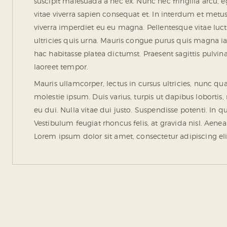
suscipit malesuada a nec ex. Nunc nec fringilla arcu, e
vitae viverra sapien consequat et. In interdum et metu
viverra imperdiet eu eu magna. Pellentesque vitae luctu
ultricies quis urna. Mauris congue purus quis magna ia
hac habitasse platea dictumst. Praesent sagittis pulvin
laoreet tempor.
Mauris ullamcorper, lectus in cursus ultricies, nunc 
molestie ipsum. Duis varius, turpis ut dapibus lobort
eu dui. Nulla vitae dui justo. Suspendisse potenti. In
Vestibulum feugiat rhoncus felis, at gravida nisl. Aene
Lorem ipsum dolor sit amet, consectetur adipiscing eli