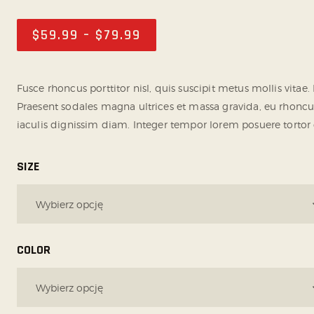
$
59
.
99
–
$
79
.
99
Fusce rhoncus porttitor nisl, quis suscipit metus mollis vita
Praesent sodales magna ultrices et massa gravida, eu rhoncus 
iaculis dignissim diam. Integer tempor lorem posuere tortor c
SIZE
COLOR