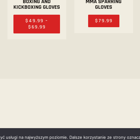
BOXING AND
MMA SPARRING
KICKBOXING GLOVES
GLOVES
$
49
.
99
–
$
79
.
99
$
69
.
99
AncoraThemes © 2026. All rights reserved.
zyć usługi na najwyższym poziomie. Dalsze korzystanie ze strony oznacz