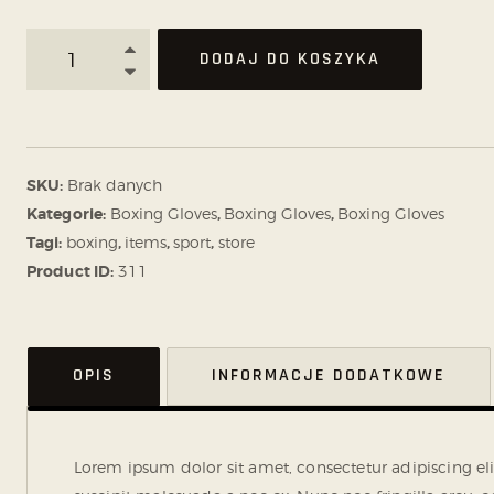
DODAJ DO KOSZYKA
SKU:
Brak danych
Kategorie:
Boxing Gloves
,
Boxing Gloves
,
Boxing Gloves
Tagi:
boxing
,
items
,
sport
,
store
Product ID:
311
OPIS
INFORMACJE DODATKOWE
Lorem ipsum dolor sit amet, consectetur adipiscing elit