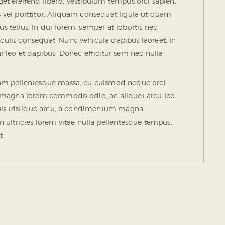
get eleifend libero. Vestibulum tempus orci sapien,
s vel porttitor. Aliquam consequat ligula ut quam
s tellus. In dui lorem, semper at lobortis nec,
culis consequat. Nunc vehicula dapibus laoreet. In
ar leo et dapibus. Donec efficitur sem nec nulla
quam pellentesque massa, eu euismod neque orci
is, magna lorem commodo odio, ac aliquet arcu leo
 quis tristique arcu, a condimentum magna.
an ultricies lorem vitae nulla pellentesque tempus.
t.