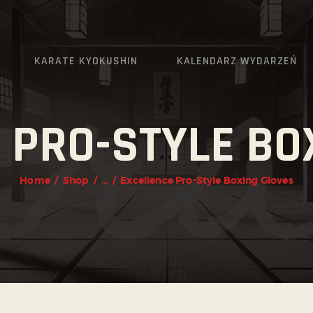
AKTUALNOŚCI
O KLUBIE
KARATE KYOKUSHIN
KALENDARZ WYDARZEŃ
KARATE KYOKUSHIN
KALENDARZ WYDARZEŃ
 PRO-STYLE BO
TRENINGI
Home
Shop
...
Excellence Pro-Style Boxing Gloves
ZAPISY
KONTAKT