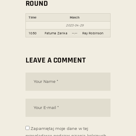
ROUND
Time
Match
2023-04-29
10:50
Fatuma Zarika
--:--
Ray Robinson
LEAVE A COMMENT
Zapamiętaj moje dane w tej
przeglądarce podczas pisania kolejnych