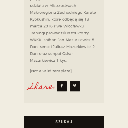
udziału w Mistrzostwach
Makroregionu Zachodniego Karate
Kyokushin, które odbędą się 13
marca 2016 r we Włocławku.
Treningi prowadzili instruktorzy
WKKK: shihan Jan Mazurkiewicz 5
Dan, sensei Juliusz Mazurkiewicz 2
Dan oraz senpai Oskar
Mazurkiewicz 1 kyu.
[Not a valid template]
Share:
SZUKAJ